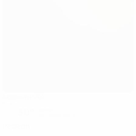
Aкадемия ФФА
Ереван
30°
Солнечно
Поле: превосходное
Рефери