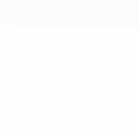
Skip
to
main
Лига чемпионов. Официальное
Скачать
content
Результаты live и Fantasy
Лига чемпионов УЕФА
Сравнение команд
Сезон 2026/27
Статистика пока недоступна
Как минимум одна из этих команд в этом сезоне
еще не играла в Лиге чемпионов.