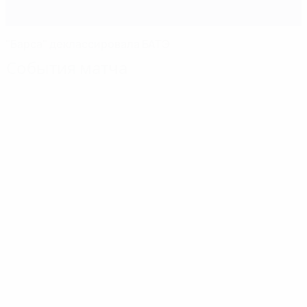
"Барса" деклассировала БАТЭ
События матча