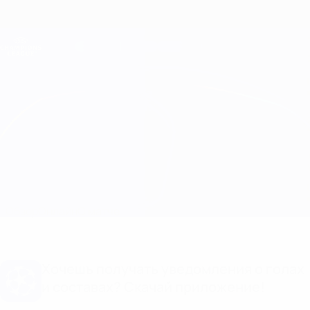
Skip
to
main
Лига чемпионов. Официальное
Скачать
content
Результаты live и Fantasy
Лига чемпионов УЕФА
Ливерпуль vs Наполи Статистика
Обзор
Онлайн
О матче
Хочешь получать уведомления о голах
и составах? Скачай приложение!