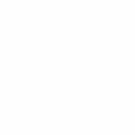
Скачать
Не сейчас
Главное
Атака