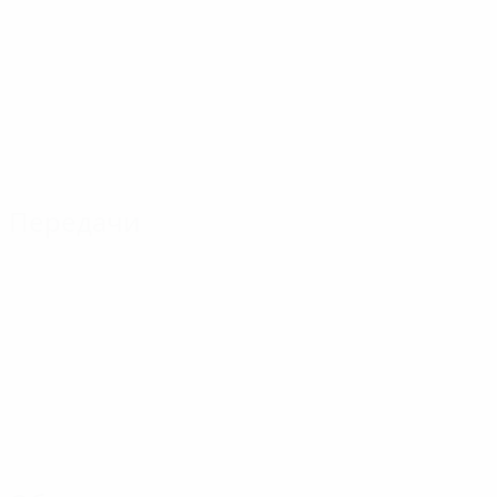
Передачи