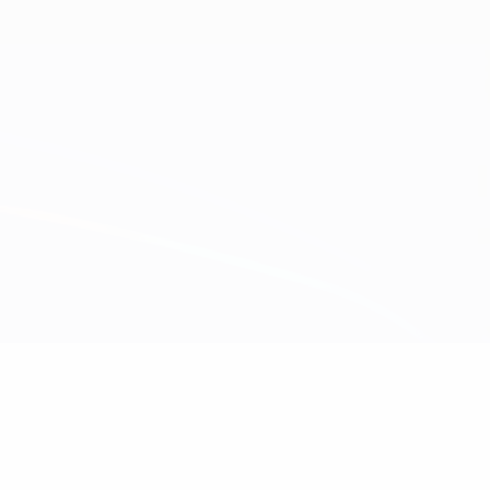
Скачать