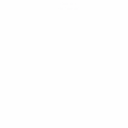
Скачать
Не сейчас