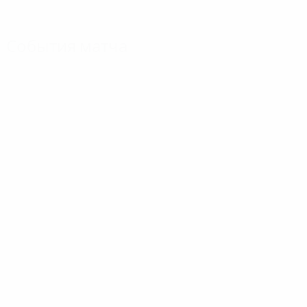
События матча