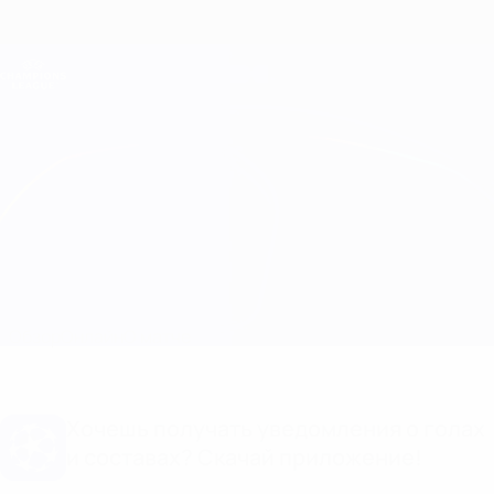
Skip
to
main
Лига чемпионов. Официальное
Скачать
content
Результаты live и Fantasy
Лига чемпионов УЕФА
Петрокуб vs Ордабасы Статистика
Обзор
Онлайн
О матче
Хочешь получать уведомления о голах
и составах? Скачай приложение!