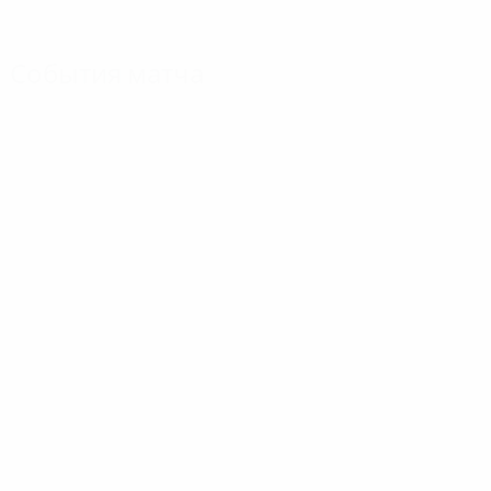
События матча