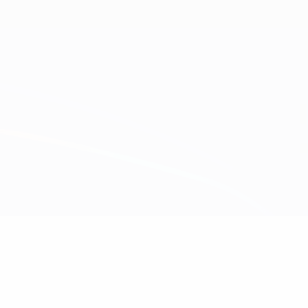
Скачать