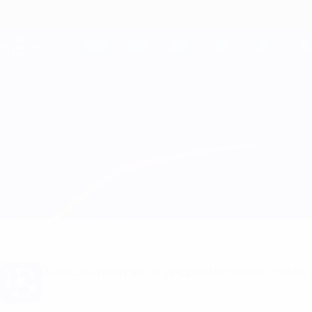
Skip
to
main
Лига чемпионов. Официальное
content
Результаты live и Fantasy
Лига чемпионов УЕФА
Карабах vs Шелбурн
Обзор
Онлайн
О матче
Хочешь получать уведомления о голах 