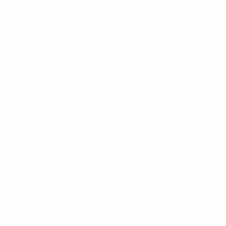
Оборона
Вратари
Дисциплина