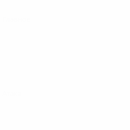
Главное
Атака