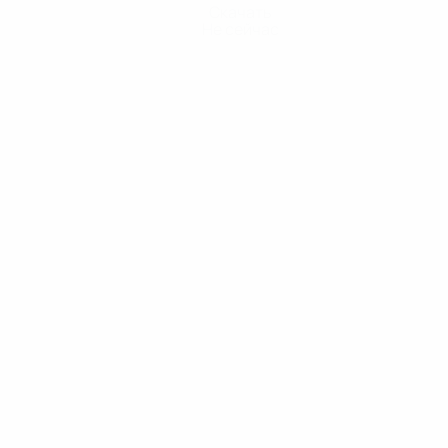
Скачать
Не сейчас