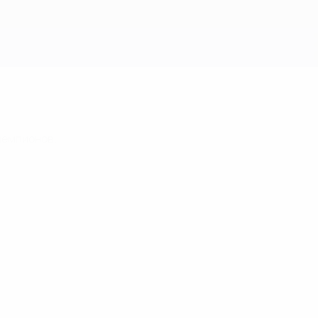
Скачать
 чемпионов.