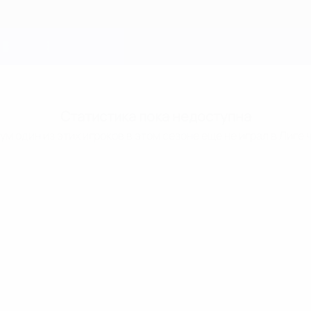
Статистика пока недоступна
м один из этих игроков в этом сезоне еще не играл в Лиге