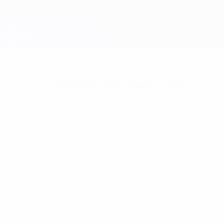
Skip
to
main
Лига чемпионов. Официальное
Скачать
content
Результаты live и Fantasy
Лига чемпионов УЕФА
Статистика пока недоступна
Как минимум один из этих игроков в этом сезоне
еще не играл в Лиге чемпионов.