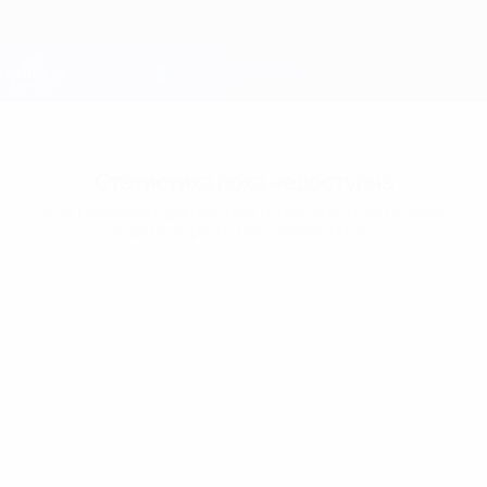
Skip
to
main
Лига чемпионов. Официальное
Скачать
content
Результаты live и Fantasy
Лига чемпионов УЕФА
Статистика пока недоступна
Как минимум один из этих игроков в этом сезоне
еще не играл в Лиге чемпионов.