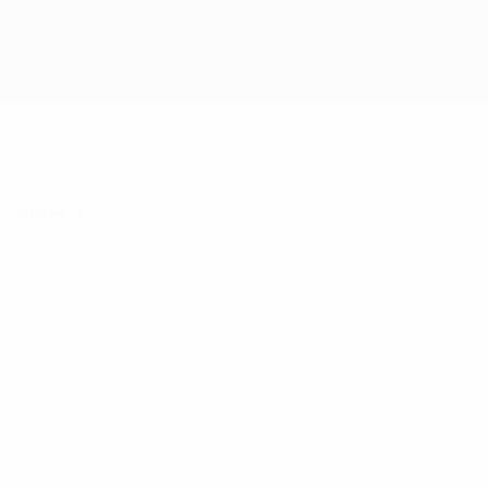
Скачать
 чемпионов.