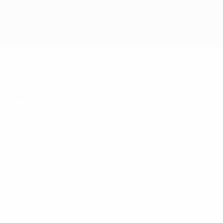
Скачать
 чемпионов.