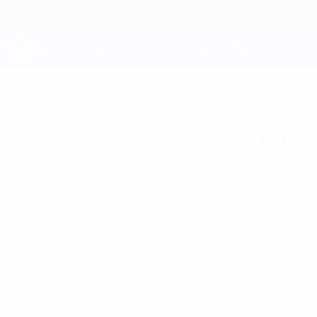
Skip
to
main
Лига чемпионов. Официальное
content
Результаты live и Fantasy
Лига чемпионов УЕФА
Как миниму