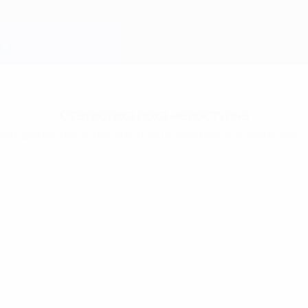
Статистика пока недоступна
м один из этих игроков в этом сезоне еще не играл в Лиге