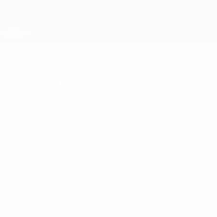
Skip
to
main
Лига чемпионов. Официальное
Скачать
content
Результаты live и Fantasy
Лига чемпионов УЕФА
Статистика пока недоступна
Как минимум один из этих игроков в этом сезоне
еще не играл в Лиге чемпионов.