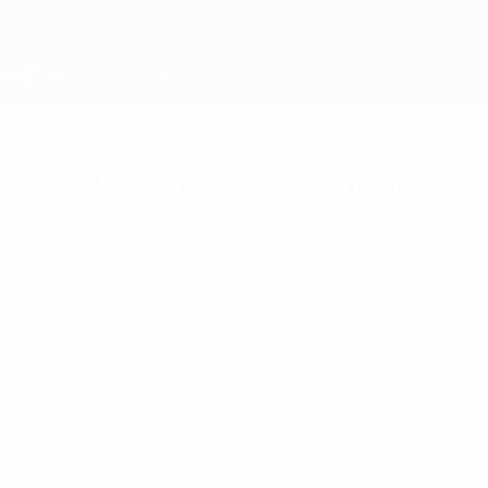
Skip
to
main
Лига чемпионов. Официальное
Скачать
content
Результаты live и Fantasy
Лига чемпионов УЕФА
Статистика пока недоступна
Как минимум один из этих игроков в этом сезоне
еще не играл в Лиге чемпионов.