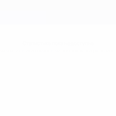
Статистика пока недоступна
м один из этих игроков в этом сезоне еще не играл в Лиге