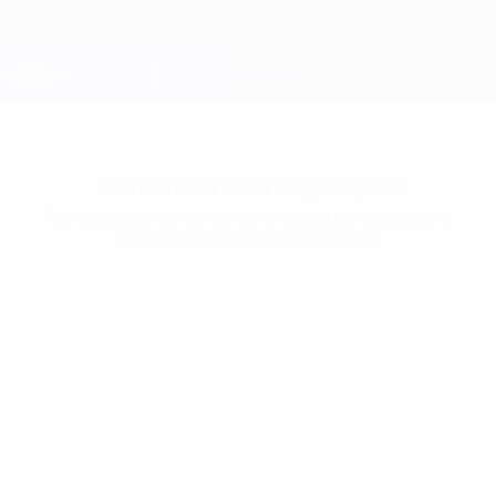
Skip
to
main
Лига чемпионов. Официальное
Скачать
content
Результаты live и Fantasy
Лига чемпионов УЕФА
Статистика пока недоступна
Как минимум один из этих игроков в этом сезоне
еще не играл в Лиге чемпионов.