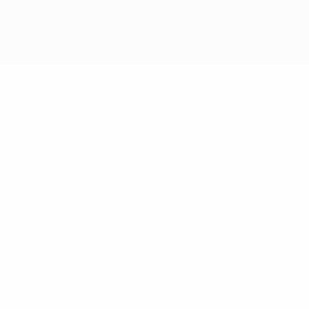
Скачать