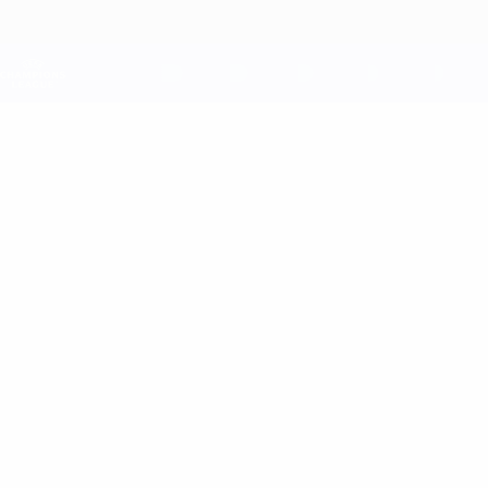
Skip
to
main
Лига чемпионов. Официальное
content
Результаты live и Fantasy
Лига чемпионов УЕФА