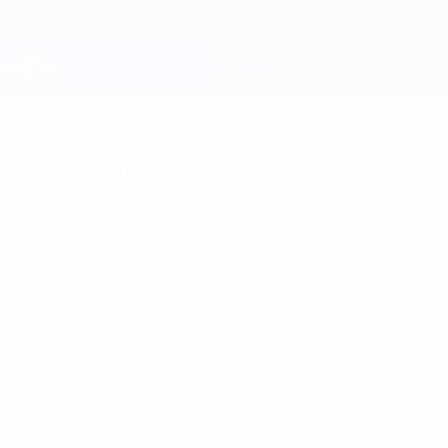
Skip
to
main
Лига чемпионов. Официальное
Скачать
content
Результаты live и Fantasy
Лига чемпионов УЕФА
Статистика пока недоступна
Как минимум один из этих игроков в этом сезоне
еще не играл в Лиге чемпионов.