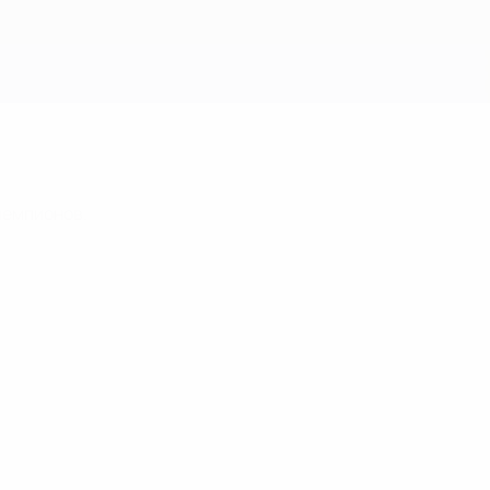
Скачать
 чемпионов.