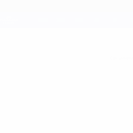
Skip
to
main
Лига чемпионов. Официальное
content
Результаты live и Fantasy
Лига чемпионов УЕФА
Как миниму