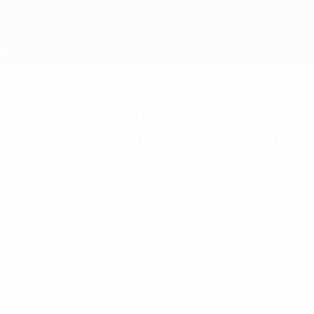
Статистика пока недоступна
м один из этих игроков в этом сезоне еще не играл в Лиге