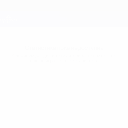
Skip
to
main
Лига чемпионов. Официальное
Скачать
content
Результаты live и Fantasy
Лига чемпионов УЕФА
Статистика пока недоступна
Как минимум один из этих игроков в этом сезоне
еще не играл в Лиге чемпионов.