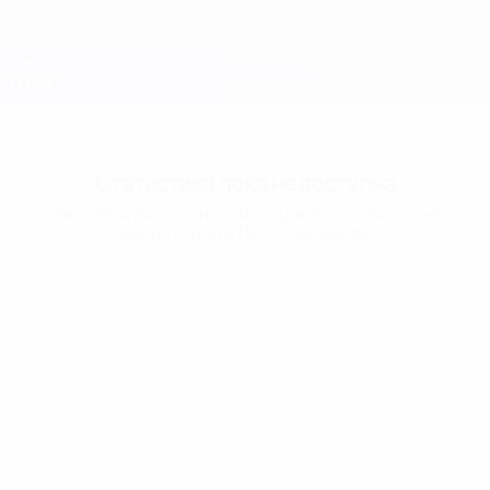
Skip
to
main
Лига чемпионов. Официальное
Скачать
content
Результаты live и Fantasy
Лига чемпионов УЕФА
Статистика пока недоступна
Как минимум один из этих игроков в этом сезоне
еще не играл в Лиге чемпионов.