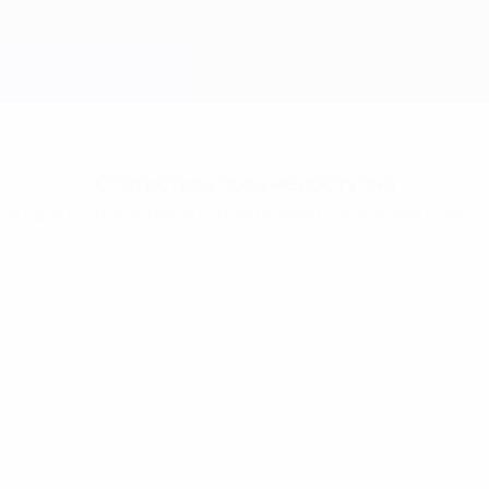
Статистика пока недоступна
м один из этих игроков в этом сезоне еще не играл в Лиге