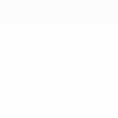
Скачать
 чемпионов.