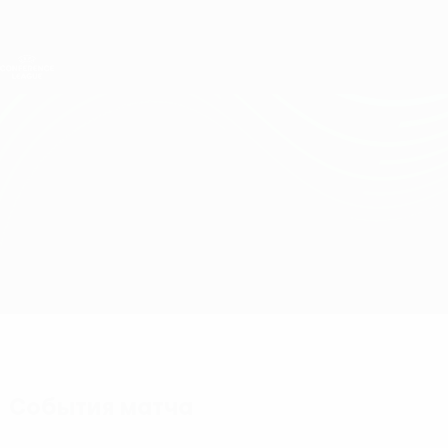
Skip
to
main
Лига конференций. Официальное
Скачать
content
Результаты live и статистика
Лига конференций УЕФА
Слован vs Базель
Обзор
Онлайн
О матче
События матча