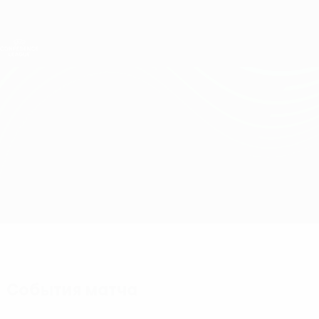
Skip
to
main
Лига конференций. Официальное
Скачать
content
Результаты live и статистика
Лига конференций УЕФА
Зиря vs ДАК-1904
Обзор
Онлайн
О матче
События матча