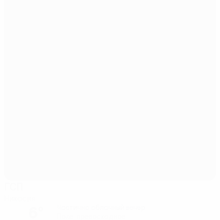
ГСП
Никосия
6°
Частично облачный вечер
Поле: превосходное