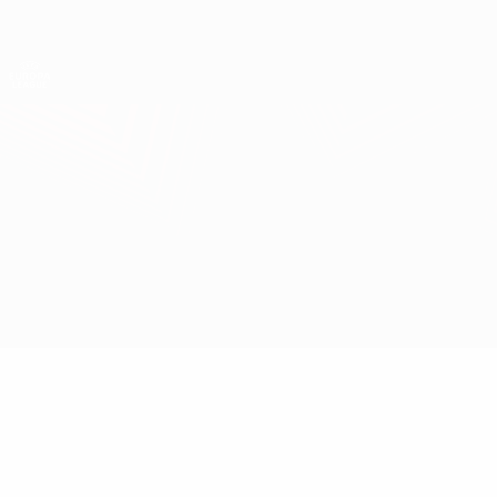
Skip
to
main
Лига Европы. Официальное
Скачать
content
Результаты live и статистика
Лига Европы УЕФА
КуПС vs Легия
Обзор
Онлайн
О матче