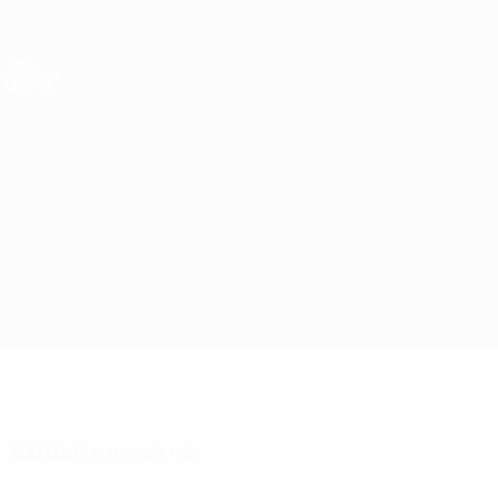
Skip
to
main
Лига наций и женский ЕВРО
Скачать
content
Результаты live и статистика
Лига наций УЕФА
Казахстан vs Словакия
Обзор
Онлайн
О матче
События матча