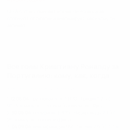
UEFA.com вспоминает все матчи Роналду за
сборную Португалии и анализирует, как и кому он
забивал.
Все голы Криштиану Роналду за
Португалию: кому, как, когда
Красивые голы Роналду за сборную
1.
12.06.04
: групповой этап ЕВРО - Греция 1:2 (н),
90+3-я минута – головой (голевой пас: Фигу)
2.
30.06.04
: полуфинал ЕВРО - Нидерланды 2:1 (н),
26-я минута – головой (Деку)
3.
04.09.04
: квалификация ЧМ - Латвия 2:0 (г), 57-я