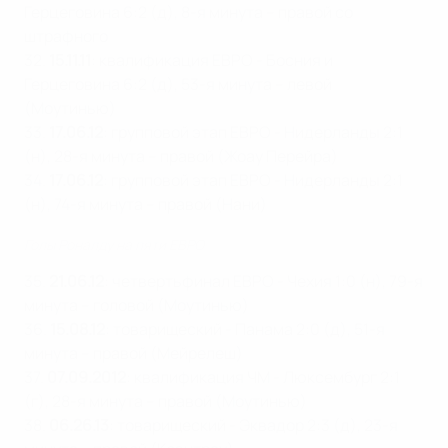
Герцеговина 6:2 (д), 8-я минута – правой со
штрафного
32.
15.11.11
: квалификация ЕВРО - Босния и
Герцеговина 6:2 (д), 53-я минута – левой
(Моутинью)
33.
17.06.12
: групповой этап ЕВРО - Нидерланды 2:1
(н), 28-я минута – правой (Жоау Перейра)
34.
17.06.12
: групповой этап ЕВРО - Нидерланды 2:1
(н), 74-я минута – правой (Нани)
Голы Роналду на пяти ЕВРО
35.
21.06.12
: четвертьфинал ЕВРО - Чехия 1:0 (н), 79-я
минута – головой (Моутинью)
36.
15.08.12
: товарищеский - Панама 2:0 (д), 51-я
минута – правой (Мейрелеш)
37.
07.09.2012
: квалификация ЧМ - Люксембург 2:1
(г), 28-я минута – правой (Моутинью)
38.
06.26.13
: товарищеский - Эквадор 2:3 (д), 23-я