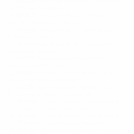
137.
04.06.25
: полуфинал Лиги наций - Германия 2:1
(н), 68-я минута – правой
138.
08.06.25
: финал Лиги наций - Испания 2:2 (н,
пен. 5:3), 61-я минута – правой
139.
06.09.25
: квалификация ЧМ - Армения 5:0 (г),
21-я минута – правой
140.
06.09.25
: квалификация ЧМ - Армения 5:0 (г),
46-я минута – правой
141.
09.09.25
: квалификация ЧМ - Венгрия 3:2 (г), 58-
я минута – правой с пенальти
142.
14.10.25
: квалификация ЧМ - Венгрия 2:2 (д), 22-я
минута – левой (Нелсон Семеду)
143.
14.10.25
: квалификация ЧМ - Венгрия 2:2 (д),
45+3-я минута – правой (Нуну Мендеш)
144.
23.06.26
: групповой этап ЧМ - Узбекистан 5:0
(н), 6-я минута - правой (Жоау Канселу)
145.
23.06.26
: групповой этап ЧМ - Узбекистан 5:0
(н), 39-я минута - правой (Бруну Фернандеш)
146. 02.07.26: 1/16 финала ЧМ - Хорватия 2:1 (н), 68-я