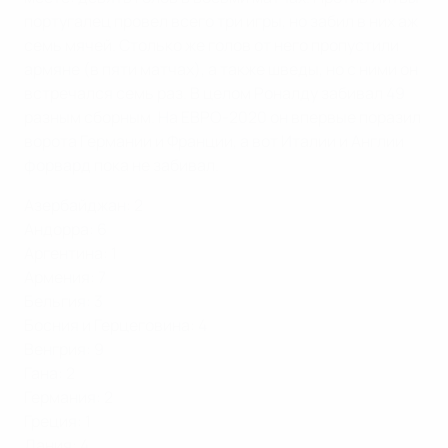
португалец провел всего три игры, но забил в них аж
семь мячей. Столько же голов от него пропустили
армяне (в пяти матчах), а также шведы, но с ними он
встречался семь раз. В целом Роналду забивал 49
разным сборным. На ЕВРО-2020 он впервые поразил
ворота Германии и Франции, а вот Италии и Англии
форвард пока не забивал.
Азербайджан: 2
Андорра: 6
Аргентина: 1
Армения: 7
Бельгия: 3
Босния и Герцеговина: 4
Венгрия: 9
Гана: 2
Германия: 2
Греция: 1
Дания: 4