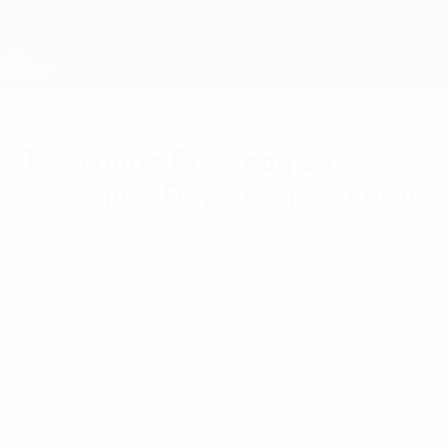
Skip
to
main
Лига наций и женский ЕВРО
Скачать
content
Результаты live и статистика
Лига наций УЕФА
146 голов Роналду за
сборную Португалии: кому,
когда, как
понедельник, 6 июля 2026 г.
Кому, когда и чем забил Криштиану
Роналду свои голы за сборную.
Топ-голы Роналду за Португалию
Криштиану Роналду -
лучший бомбардир на уровне
мужских сборных
.