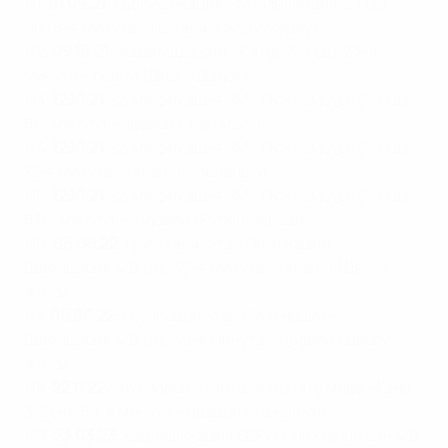
111.
01.09.21
: квалификация ЧМ - Ирландия 2:1 (д),
90+6-я минута – головой (Жоау Мариу)
112.
09.10.21
: товарищеский - Катар 3:0 (д), 37-я
минута – левой (Диогу Далот)
113.
12.10.21
: квалификация ЧМ - Люксембург 5:0 (д),
8-я минута – правой с пенальти
114.
12.10.21
: квалификация ЧМ - Люксембург 5:0 (д),
12-я минута – правой с пенальти
115.
12.10.21
: квалификация ЧМ - Люксембург 5:0 (д),
87-я минута – головой (Рубен Невеш)
116.
05.06.22
: групповой этап Лиги наций -
Швейцария 4:0 (д), 35-я минута – правой (Диогу
Жота)
117.
05.06.22
: групповой этап Лиги наций -
Швейцария 4:0 (д), 39-я минута – правой (Диогу
Жота)
118.
22
.11.22
: групповой этап чемпионата мира - Гана
3:2 (н), 65-я минута – правой с пенальти
119.
23
.03.23
: квалификация ЕВРО - Лихтенштейн 4:0