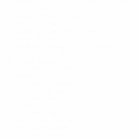
22.
11.02.09
: товарищеский - Финляндия 1:0 (д), 78-я
минута – правой с пенальти
23.
21.06.10
: групповой этап ЧМ - КНДР 7:0 (н), 87-я
минута – правой (Нани)
24.
08.10.10
: квалификация ЕВРО - Дания 3:1 (д), 85-я
минута – левой (Нани)
25.
12.10.10
: квалификация ЕВРО - Исландия 3:1 (н), 3-
я минута – правой со штрафного
26.
09.02.11
: товарищеский - Аргентина 1:2 (г), 20-я
минута – правой (Жоау Перейра)
27.
10.08.11
: товарищеский - Люксембург 5:0 (д), 43-я
минута – правой со штрафного
28.
02.09.11
: квалификация ЕВРО - Кипр 4:0 (г), 35-я
минута – правой с пенальти
29.
02.09.11
: квалификация ЕВРО - Кипр 4:0 (г), 85-я
минута – левой (Нани)
30.
11.10.11
: квалификация ЕВРО - Дания 2:1 (г), 90+2-я
минута – правой со штрафного
31.
15.11.11
: квалификация ЕВРО - Босния и