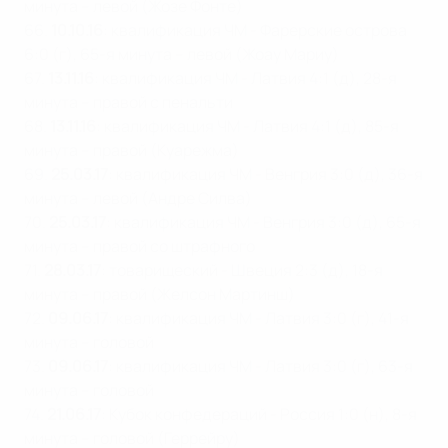
минута – левой (Жозе Фонте)
66.
10.10.16
: квалификация ЧМ - Фарерские острова
6:0 (г), 65-я минута – левой (Жоау Мариу)
67.
13.11.16
: квалификация ЧМ - Латвия 4:1 (д), 28-я
минута – правой с пенальти
68.
13.11.16
: квалификация ЧМ - Латвия 4:1 (д), 85-я
минута – правой (Куарежма)
69.
25.03.17
: квалификация ЧМ - Венгрия 3:0 (д), 36-я
минута – левой (Андре Силва)
70.
25.03.17
: квалификация ЧМ - Венгрия 3:0 (д), 65-я
минута – правой со штрафного
71.
28.03.17
: товарищеский - Швеция 2:3 (д), 18-я
минута – правой (Желсон Мартинш)
72.
09.06.17
: квалификация ЧМ - Латвия 3:0 (г), 41-я
минута – головой
73.
09.06.17
: квалификация ЧМ - Латвия 3:0 (г), 63-я
минута – головой
74.
21.06.17
: Кубок конфедераций - Россия 1:0 (н), 8-я
минута – головой (Геррейру)