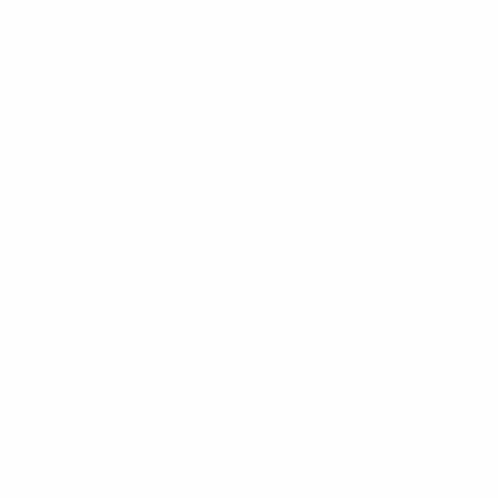
забил примерно поровну. Из 145 голов примерно
пятую часть он забил со штрафных и пенальти.
Левой ногой: 33
Правой ногой: 85
Головой: 28
Со штрафных: 11
С игры: 112
С пенальти: 23
Кому Роналду забивал за
сборную?
Португалия - Литва 6:0
Больше других настрадался Люксембург. В 11 матчах
с ним Роналду забил 11 голов. Венгрия - на втором
месте: девять голов в восьми матчах. Против Литвы