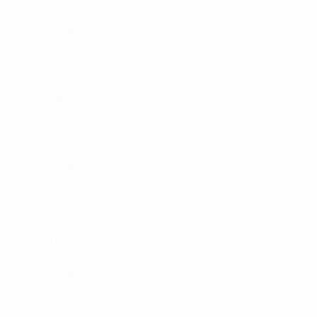
я минута – правой со штрафного
85.
20.06.18
: групповой этап ЧМ - Марокко 1:0 (н), 4-я
минута – головой (Моутинью)
86.
05.06.19
: полуфинал Лиги наций - Швейцария 3:1
(н), 25-я минута – правой со штрафного
87.
05.06.19
: полуфинал Лиги наций - Швейцария 3:1
(н), 88-я минута – правой (Бернарду Силва)
88.
05.06.19
: полуфинал Лиги наций - Швейцария 3:1
(н), 90-я минута – правой (Гедеш)
89.
07.09.19
: квалификация ЕВРО - Сербия 4:2 (г), 80-
я минута – правой (Бернарду Силва)
Литва - Португалия 1:5
90.
10.09.19
: квалификация ЕВРО - Литва 5:1 (г), 7-я
минута – правой с пенальти
91.
10.09.19
: квалификация ЕВРО - Литва 5:1 (г), 62-я
минута – правой
92.
10.09.19
: квалификация ЕВРО - Литва 5:1 (г), 65-я