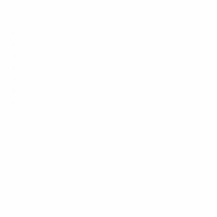
Педру Нету: 1
Пепе: 1
Раул Мейрелеш: 1
Рафа Силва: 2
Рафаэл Геррейру: 2
Рафаэл Леау 1
Рикарду Карвалью: 1
Рикарду Куарежма: 8
Рубен Невеш: 2
Силвестре Варела: 1
Симау Саброза: 1
Угу Алмейда: 1
Угу Виана: 1
Фабиу Коэнтрау: 2
Последнее обновление: 6 июля 2026 года