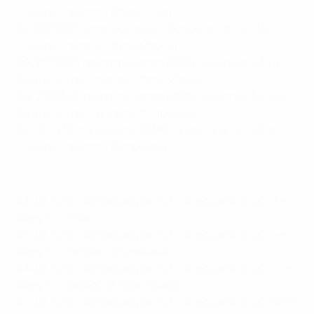
минута – головой (Куарежма)
58.
08.06.16
: товарищеский - Эстония 7:0 (д), 45-я
минута – правой (Жоау Мариу)
59.
22.06.16
: групповой этап ЕВРО - Венгрия 3:3 (н),
50-я минута – правой (Жоау Мариу)
60.
22.06.16
: групповой этап ЕВРО - Венгрия 3:3 (н),
62-я минута – головой (Куарежма)
61.
06.07.16
: полуфинал ЕВРО - Уэльс 2:0 (н), 50-я
минута – головой (Геррейру)
ЕВРО-2016: Португалия - Уэльс 2:0
62.
07.10.16
: квалификация ЧМ - Андорра 6:0 (д), 2-я
минута – левой
63.
07.10.16
: квалификация ЧМ - Андорра 6:0 (д), 4-я
минута – головой (Куарежма)
64.
07.10.16
: квалификация ЧМ - Андорра 6:0 (д), 47-я
минута – правой (Андре Гомеш)
65.
07.10.16
: квалификация ЧМ - Андорра 6:0 (д), 68-я