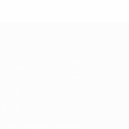
© 1998-2026 UEFA. All rights reserved.
Обновлено: понедельник, 6 июля 2026 г.
Лига наций УЕФА
Матчи
Новости
Жеребьевки
История
Группы
О турнире
UEFA.tv
Магазин
ДРУГИЕ
САЙТЫ
UEFA.com
Фонд УЕФА
Магазин
Скачать официальное приложение