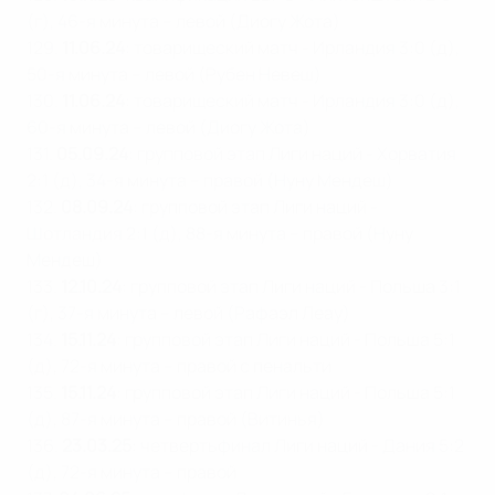
(г), 46-я минута – левой (Диогу Жота)
129.
11.06.24
: товарищеский матч - Ирландия 3:0 (д),
50-я минута – левой (Рубен Невеш)
130.
11.06.24
: товарищеский матч - Ирландия 3:0 (д),
60-я минута – левой (Диогу Жота)
131.
05.09.24
: групповой этап Лиги наций - Хорватия
2:1 (д), 34-я минута – правой (Нуну Мендеш)
132.
08.09.24
: групповой этап Лиги наций -
Шотландия 2:1 (д), 88-я минута – правой (Нуну
Мендеш)
133.
12.10.24
: групповой этап Лиги наций - Польша 3:1
(г), 37-я минута – левой (Рафаэл Леау)
134.
15.11.24
: групповой этап Лиги наций - Польша 5:1
(д), 72-я минута – правой с пенальти
135.
15.11.24
: групповой этап Лиги наций - Польша 5:1
(д), 87-я минута – правой (Витинья)
136.
23.03.25
: четвертьфинал Лиги наций - Дания 5:2
(д), 72-я минута – правой