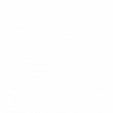
75.
24.06.17
: Кубок конфедераций - Новая Зеландия
4:0 (н), 33-я минута – правой с пенальти
76.
31.08.17
: квалификация ЧМ - Фарерские острова
5:1 (д), 3-я минута – правой (Бернарду Силва)
77.
31.08.17
: квалификация ЧМ - Фарерские острова
5:1 (д), 29-я минута – правой с пенальти
78.
31.08.17
: квалификация ЧМ - Фарерские острова
5:1 (д), 64-я минута – левой (Вильям Карвалью)
79.
07.10.17
: квалификация ЧМ - Андорра 2:0 (г), 63-я
минута – левой
80.
23.03.18
: товарищеский - Египет 2:1 (н), 90+2-я
минута – головой (Куарежма)
81.
23.03.18
: товарищеский - Египет 2:1 (н), 90+4-я
минута – головой (Куарежма)
82.
15.06.18
: групповой этап ЧМ - Испания 3:3 (н), 4-я
минута – правой с пенальти
83.
15.06.18
: групповой этап ЧМ - Испания 3:3 (н), 44-
я минута – левой (Гедеш)
84.
15.06.18
: групповой этап ЧМ - Испания 3:3 (н), 88-