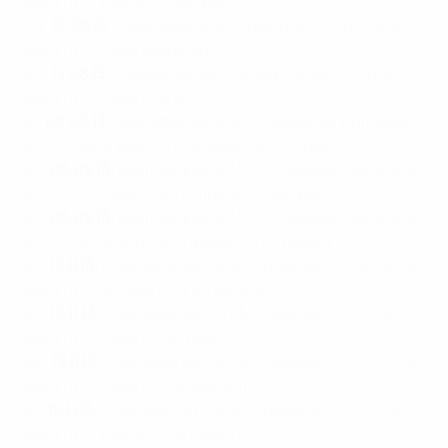
минута – правой (Коэнтрау)
39.
10.06.13
: товарищеский - Хорватия 1:0 (н), 36-я
минута – левой (Варела)
40.
14.08.13
: товарищеский - Нидерланды 1:1 (д), 87-я
минута – левой (Пепе)
41.
06.09.13
: квалификация ЧМ - Северная Ирландия
4:2 (г), 68-я минута – головой (Моутинью)
42.
06.09.13
: квалификация ЧМ - Северная Ирландия
4:2 (г), 77-я минута – головой (Коэнтрау)
43.
06.09.13
: квалификация ЧМ - Северная Ирландия
4:2 (г), 83-я минута – правой со штрафного
44.
15.11.13
: стыковые матчи ЧМ - Швеция 1:0 (д), 82-я
минута – головой (Мигел Велозу)
45.
19.11.13
: стыковые матчи ЧМ - Швеция 3:2 (г), 50-я
минута – левой (Моутинью)
46.
19.11.13
: стыковые матчи ЧМ - Швеция 3:2 (г), 77-я
минута – левой (Угу Алмейда)
47.
19.11.13
: стыковые матчи ЧМ - Швеция 3:2 (г), 79-я
минута – правой (Моутинью)