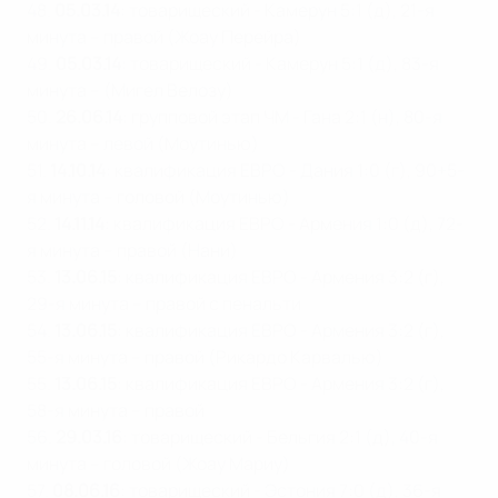
48.
05.03.14
: товарищеский - Камерун 5:1 (д), 21-я
минута – правой (Жоау Перейра)
49.
05.03.14
: товарищеский - Камерун 5:1 (д), 83-я
минута – (Мигел Велозу)
50.
26.06.14
: групповой этап ЧМ - Гана 2:1 (н), 80-я
минута – левой (Моутинью)
51.
14.10.14
: квалификация ЕВРО - Дания 1:0 (г), 90+5-
я минута – головой (Моутинью)
52.
14.11.14
: квалификация ЕВРО - Армения 1:0 (д), 72-
я минута – правой (Нани)
53.
13.06.15
: квалификация ЕВРО - Армения 3:2 (г),
29-я минута – правой с пенальти
54.
13.06.15
: квалификация ЕВРО - Армения 3:2 (г),
55-я минута – правой (Рикардо Карвалью)
55.
13.06.15
: квалификация ЕВРО - Армения 3:2 (г),
58-я минута – правой
56.
29.03.16
: товарищеский - Бельгия 2:1 (д), 40-я
минута – головой (Жоау Мариу)
57.
08.06.16
: товарищеский - Эстония 7:0 (д), 36-я