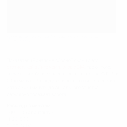
Криштиану Роналду любит забивать в концовках
©Getty Images
Показатели Роналду в сборной схожи с его
статистикой в Лиге чемпионов УЕФА
, где он тоже
значительно более опасен после перерыва. С 11-й по
20-ю минуты Роналду в сборной почти не забивает.
Зато с 76-й минуты до финального свистка
регулярно поражает ворота.
Расклад по минутам
1-10: 14 (5 с пенальти)
11-20: 5 (1)
21-30: 17 (4)