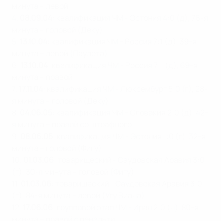
минута – левой
4.
08.09.04
: квалификация ЧМ - Эстония 4:0 (д), 76-я
минута – головой (Деку)
5.
13.10.04
: квалификация ЧМ - Россия 7:1 (д), 39-я
минута – левой (Паулета)
6.
13.10.04
: квалификация ЧМ - Россия 7:1 (д), 69-я
минута – правой
7.
17.11.04
: квалификация ЧМ - Люксембург 5:0 (г), 28-
я минута – головой (Деку)
8.
04.06.05
: квалификация ЧМ - Словакия 2:0 (д), 42-
я минута – правой со штрафного
9.
08.06.05
: квалификация ЧМ - Эстония 1:0 (г), 32-я
минута – головой (Фигу)
10.
01.03.06
: товарищеский - Саудовская Аравия 3:0
(г), 30-я минута – головой (Фигу)
11.
01.03.06
: товарищеский - Саудовская Аравия 3:0
(г), 84-я минута – левой (Угу Виана)
12.
17.06.06
: групповой этап ЧМ - Иран 2:0 (н), 80-я
минута – правой с пенальти