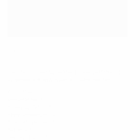
Жоау Моутинью сделал восемь голевых передач на
Роналду
UEFA via Getty Images
Чаще всего Роналду забивал с передач Рикарду
Куарежмы и Жоау Моутинью - по восемь раз.
Андре Гомеш: 1
Андре Силва: 1
Бернарду Силва: 6
Бруну Фернандеш: 4
Вильям Карвалью: 1
Витинья: 1
Гонсалу Гедеш: 3