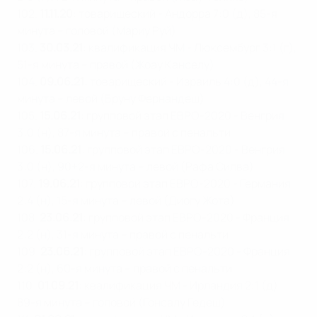
102.
11.11.20
: товарищеский - Андорра 7:0 (д), 85-я
минута – головой (Мариу Руй)
103.
30.03.21
: квалификация ЧМ - Люксембург 3:1 (г),
51-я минута – правой (Жоау Канселу)
104.
09.06.21
: товарищеский - Израиль 4:0 (д), 44-я
минута – левой (Бруну Фернандеш)
105.
15.06.21
: групповой этап ЕВРО-2020 - Венгрия
3:0 (н), 87-я минута – правой с пенальти
106.
15.06.21
: групповой этап ЕВРО-2020 - Венгрия
3:0 (н), 90+2-я минута – левой (Рафа Силва)
107.
19.06.21
: групповой этап ЕВРО-2020 - Германия
2:4 (н), 15-я минута – левой (Диогу Жота)
108.
23.06.21
: групповой этап ЕВРО-2020 - Франция
2:2 (н), 31-я минута – правой с пенальти
109.
23.06.21
: групповой этап ЕВРО-2020 - Франция
2:2 (н), 60-я минута – правой с пенальти
110.
01.09.21
: квалификация ЧМ - Ирландия 2:1 (д),
89-я минута – головой (Гонсалу Гедеш)