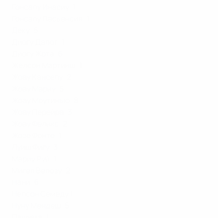
Гонсалу Инасиу: 1
Гонсалу Пасьенсия: 1
Деку: 5
Диогу Далот: 1
Диогу Жота: 6
Желсон Мартинш: 1
Жоау Канселу: 2
Жоау Мариу: 5
Жоау Моутинью: 8
Жоау Перейра: 3
Жоау Феликс: 2
Жозе Фонте: 1
Луиш Фигу: 3
Мариу Руй: 1
Мигел Велозу: 2
Нани: 6
Нелсон Семеду 1
Нуну Мендеш: 5
Паулета: 1