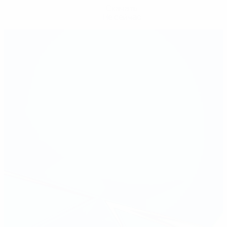
Скачать
Не сейчас