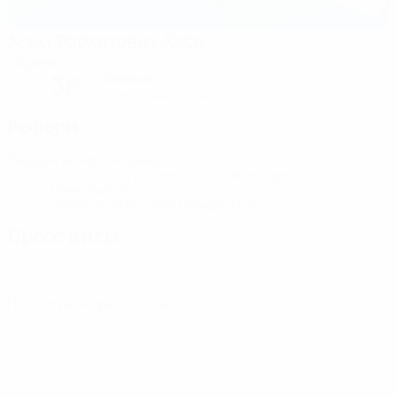
Асим Ферхатович-Хасе
Сараево
Облачно
31°
Поле: превосходное
Рефери
Рефери
Айнара Асеведо
ESP
Ассистенты рефери
Рита Кабаньеро
ESP
Лена Хиртль
AUT
Четвертый рефери
Оливия Чон
AUT
Пресс-киты
Подробная и актуальная информация о каждом матче.
Посмотреть пресс-киты