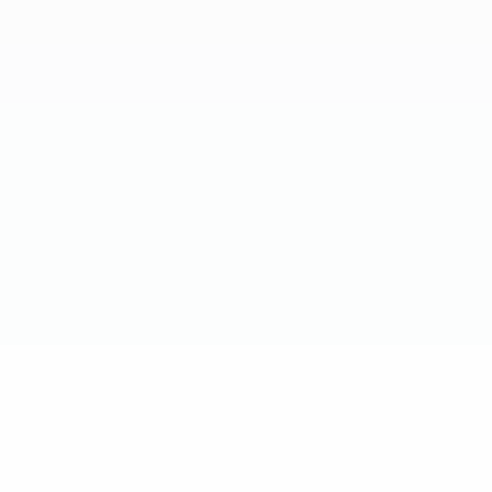
Скачать