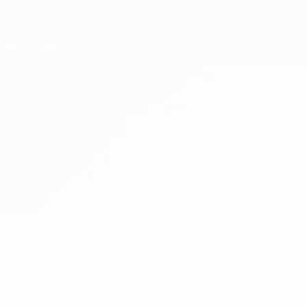
и составах? Скачай приложение!