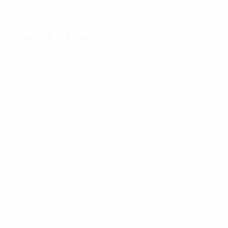
События матча