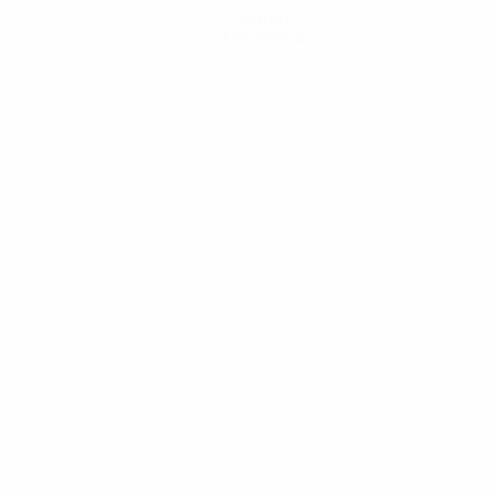
Скачать
Не сейчас