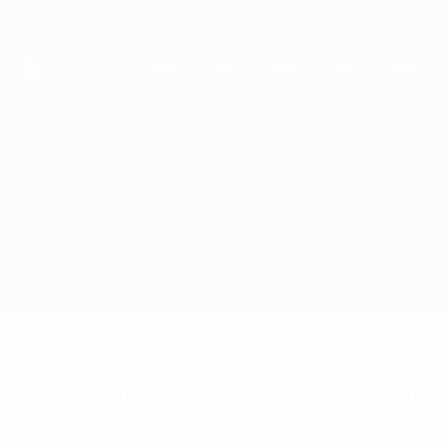
Skip
to
main
Женская Лига чемпионов
content
Результаты live и статистика
Лига чемпионов УЕФА среди женщин
Фортуна Йорринг vs Янг Бойз
Обзор
Онлайн
О матче
Хочешь получать уведомления о голах 