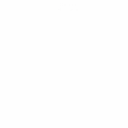
Скачать
Не сейчас