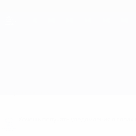
Skip
to
main
Женская Лига чемпионов
content
Результаты live и статистика
Лига чемпионов УЕФА среди женщин
Реал vs Айнтрахт
Обзор
Онлайн
О матче
Хочешь получать уведомления о голах 