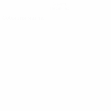
Скачать
Не сейчас
События матча