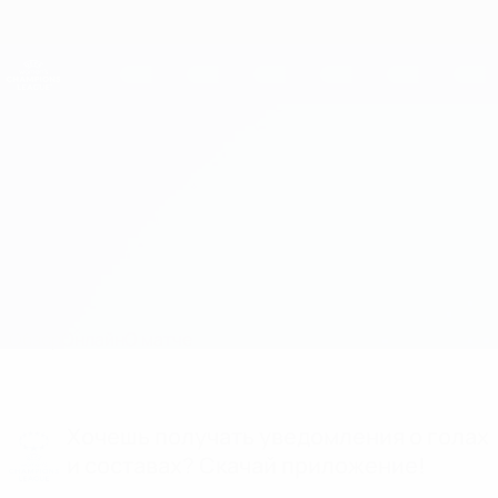
Skip
to
main
Женская Лига чемпионов
Скачать
content
Результаты live и статистика
Лига чемпионов УЕФА среди женщин
Атлетико vs Бавария
Обзор
Онлайн
О матче
Хочешь получать уведомления о голах
и составах? Скачай приложение!