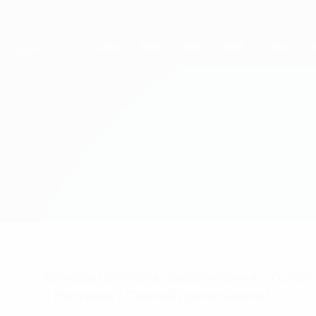
Skip
to
main
Женская Лига чемпионов
Скачать
content
Результаты live и статистика
Лига чемпионов УЕФА среди женщин
Умео vs Айнтрахт Составы
Обзор
Онлайн
О матче
Хочешь получать уведомления о голах
и составах? Скачай приложение!