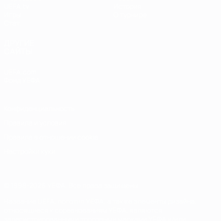
UEFA.tv
История
Игры
О турнире
Стат.
ДРУГИЕ
САЙТЫ
UEFA.com
Фонд УЕФА
Конфиденциальность
Правила и условия
Правила в отношении cookie
Настройки куки
© 1998-2026 УЕФА. Все права защищены
Название UEFA, логотип УЕФА, а также элементы дизайна,
относящиеся к соревнованиям УЕФА, являются
зарегистрированными торговыми марками УЕФА и/или