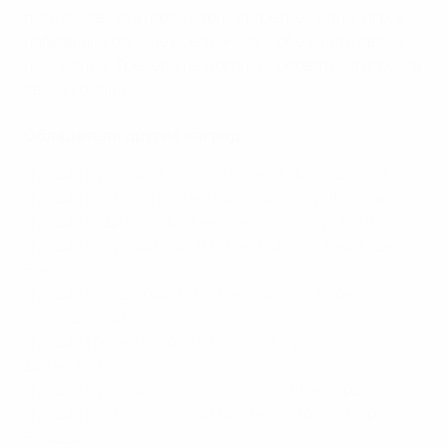
пять очков, за второе - три, за третье - одно. Игрок,
набравший больше всего очков, побеждал в своей
номинации. Тренеры не могли голосовать за игроков
своих команд.
Обладатели других наград
Лучший футболист сезона: Роберт Левандовски
Лучший вратарь Лиги чемпионов: Мануэль Нойер
Лучший защитник Лиги чемпионов: Йосуа Киммих
Лучший полузащитник Лиги чемпионов: Кевин де
Брейне
Лучший нападающий Лиги чемпионов: Роберт
Левандовски
Лучший тренер сезона в мужском футболе: Ханс-
Дитер Флик
Лучшая футболистка сезона: Пернилле Хардер
Лучший вратарь женской Лиги чемпионов: Сара
Буадди