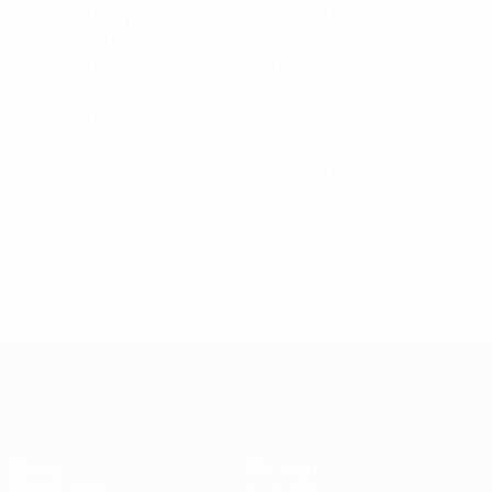
Лучший полузащитник женской Лиги чемпионов:
Дженифер Марожан
Лучший нападающий женской Лиги чемпионов:
Пернилле Хардер
Лучший тренер сезона в женском футболе: Жан-Люк
Вассер
Награда президента УЕФА: Дидье Дрогба
© 1998-2026 UEFA. All rights reserved.
Обновлено: четверг, 1 октября 2020 г.
Лига чемпионов УЕФА среди женщин
Матчи
Команды
Жеребьевки
Новости