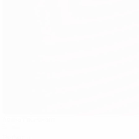
Арена Националэ
Бухарест
Рефери