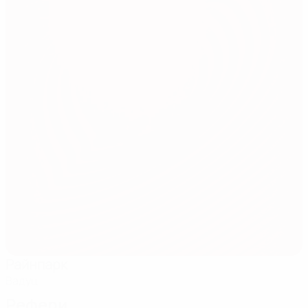
Райнпарк
Вадуц
Рефери