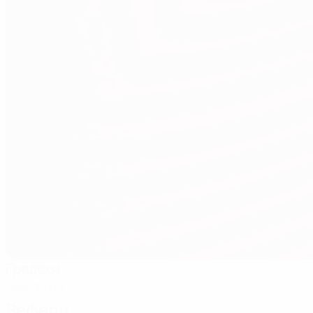
Градски
Подгорица
Рефери