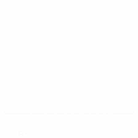
Паркен
Копенгаген
9°
Облачный вечер
Поле: превосходное