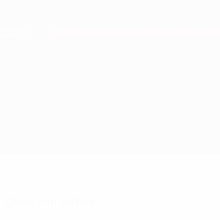
Skip
to
main
Лига наций и женский ЕВРО
content
Результаты live и статистика
Европейская квалификация
Шотландия vs Дания
Обзор
Онлайн
О матче
События матча