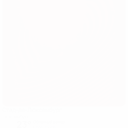
Стад-де-Люксембург
Люксембург
23°
Облачный вечер
Поле: cухое