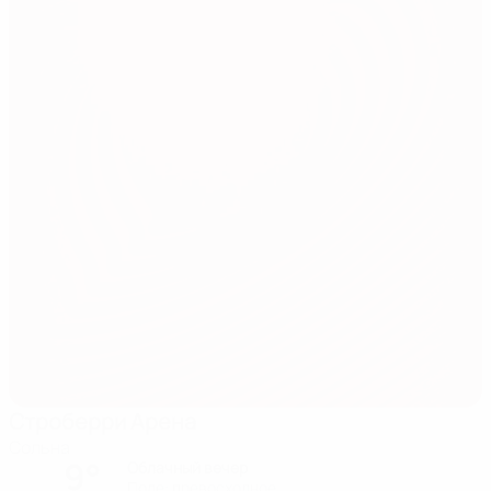
Строберри Арена
Сольна
9°
Облачный вечер
Поле: превосходное