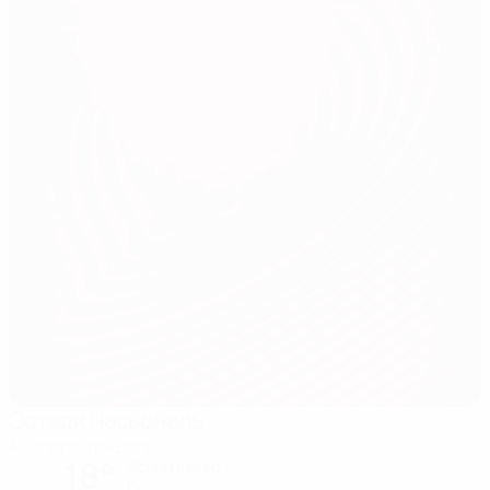
Эстади Насьональ
Андорра-ла-Велья
18°
Ясный вечер
Поле: cухое