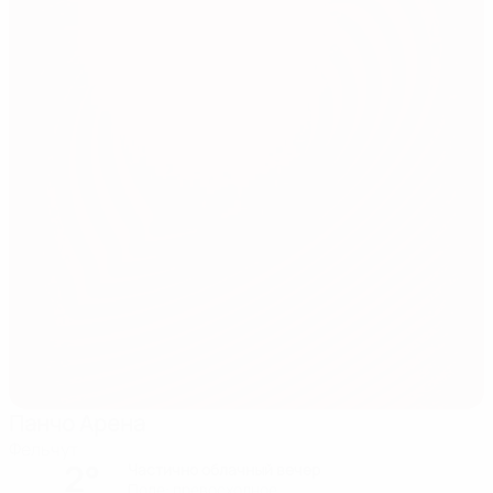
Панчо Арена
Фельчут
2°
Частично облачный вечер
Поле: превосходное