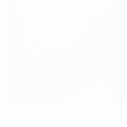
Георгиос Караискакис
Пирей
26°
Ясный вечер
Поле: превосходное