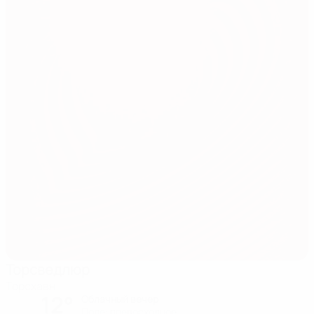
Торсведлюр
Торсхавн
12°
Облачный вечер
Поле: превосходное