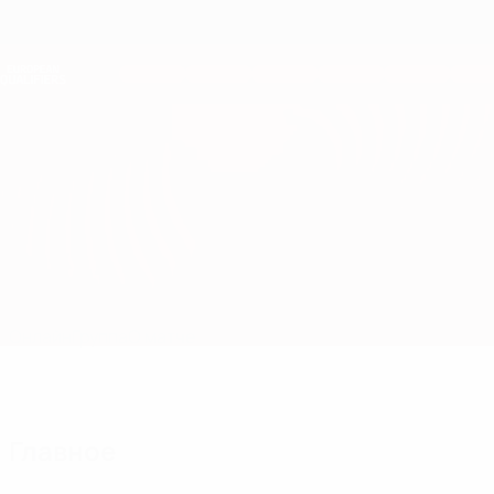
Skip
to
main
Лига наций и женский ЕВРО
Скачать
content
Результаты live и статистика
Европейская квалификация
Черногория vs Хорватия
Онлайн
Группа
О матче
Главное