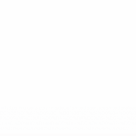
='https://ru.uefa.com/insideuefa/mediaservices/mediarel
%D0%B5%D1%84%D0%B0-%D0%B8%D1%81%D0%BA%D0%B
B8%D0%B8%D1%81%D0%BA%D0%B8%D0%B5-%D0%BA%D0
D1%80%D0%BD%D1%8B%D0%B5-%D0%B8%D0%B7-%D0%B
83%D1%80%D0%BD%D0%B8%D1%80%D0%BE%D0%B2/' >По