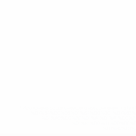
* Исключена до дальнейшего уведомления. <a href
%D1%84%D0%B8%D1%84%D0%B0-%D1%83
%D1%80%D0%BE%D1%81%D1%81%D0%
%D1%81%D0%B1%D0%BE%
%D1%82%D1%