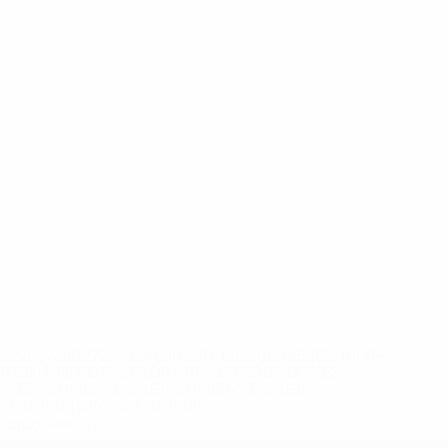
eases/news/0272-148df8afec70-8ace600b6288-1000--
B%D1%8E%D1%87%D0%B8%D0%BB%D0%B8-
%BB%D1%83%D0%B1%D1%8B-%D0%B8-
2%D1%81%D0%B5%D1%85-
дробнее</a>