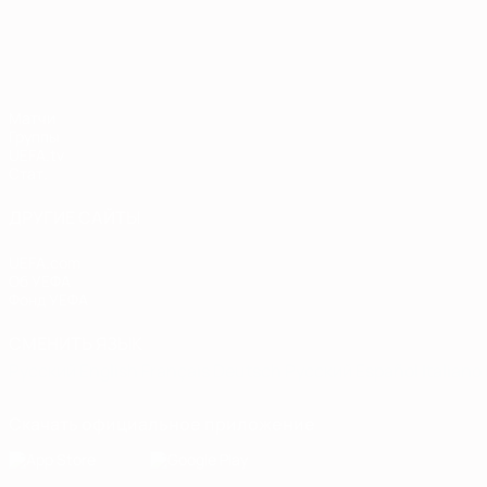
Европейская квалификация
Матчи
Группы
UEFA.tv
Стат.
ДРУГИЕ САЙТЫ
UEFA.com
Об УЕФА
Фонд УЕФА
СМЕНИТЬ ЯЗЫК
Русский
English
Français
Deutsch
Русский
Español
Italiano
Скачать официальное приложение