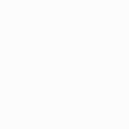
Команды
Новости
О турнире
Магазин
Português